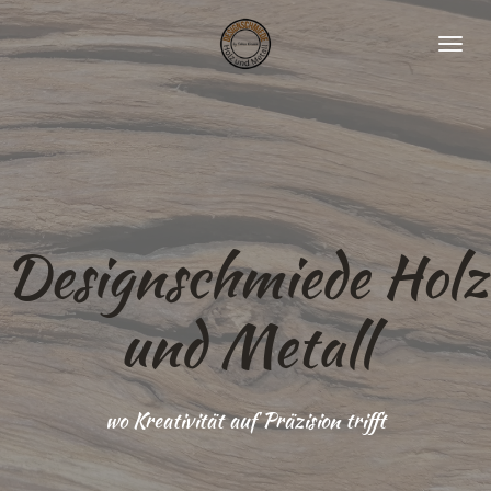
Zum
Hauptinhalt
springen
Designschmiede Holz
und Metall
wo Kreativität auf Präzision trifft