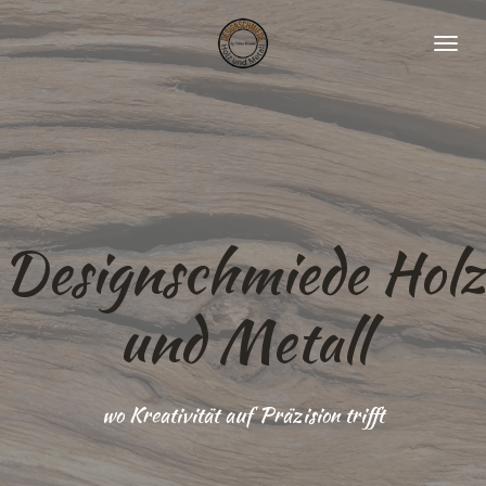
Zum
Hauptinhalt
springen
Designschmiede Holz
und Metall
wo Kreativität auf Präzision trifft