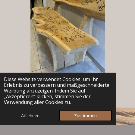
Diese Website verwendet Cookies, um Ihr
Erlebnis zu verbessern und maßgeschneiderte
Werbung anzuzeigen. Indem Sie auf
Eichenholz-Bank als Hochzeits-Gästebuch
„Akzeptieren“ klicken, stimmen Sie der
Verwendung aller Cookies zu.
Ablehnen
Zustimmen
zurück zu den Produkten