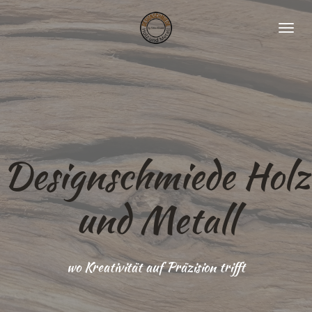
Zum
Hauptinhalt
springen
Designschmiede Holz
und Metall
wo Kreativität auf Präzision trifft